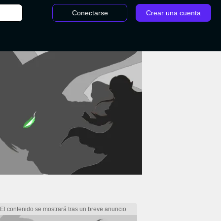
Conectarse
Crear una cuenta
/
Vex: Nueva campeona - LoL - Parche 11.19: Todos los