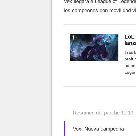
Vex llegará a League of Legend
los campeones con movilidad vi
LoL 
lanz
Tras 
profu
númer
Legen
Resumen del parche 11.19
Vex: Nueva campeona