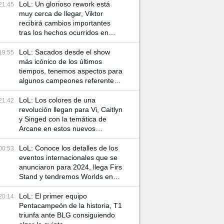
LoL: Un glorioso rework está
21:45
muy cerca de llegar, Viktor
recibirá cambios importantes
tras los hechos ocurridos en
Arcane
LoL: Sacados desde el show
19:55
más icónico de los últimos
tiempos, tenemos aspectos para
algunos campeones referentes
a Arcane
LoL: Los colores de una
21:42
revolución llegan para Vi, Caitlyn
y Singed con la temática de
Arcane en estos nuevos
aspectos
LoL: Conoce los detalles de los
00:53
eventos internacionales que se
anunciaron para 2024, llega Firs
Stand y tendremos Worlds en
China
LoL: El primer equipo
20:14
Pentacampeón de la historia, T1
triunfa ante BLG consiguiendo