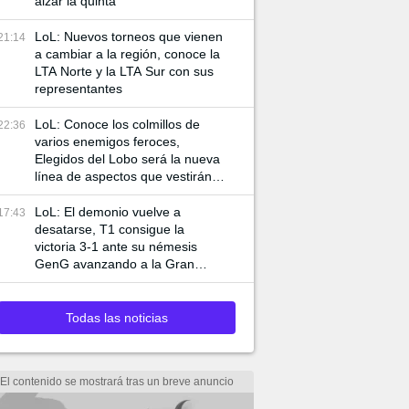
alzar la quinta
LoL: Nuevos torneos que vienen
21:14
a cambiar a la región, conoce la
LTA Norte y la LTA Sur con sus
representantes
LoL: Conoce los colmillos de
22:36
varios enemigos feroces,
Elegidos del Lobo será la nueva
línea de aspectos que vestirán a
Ambessa y Swain
LoL: El demonio vuelve a
17:43
desatarse, T1 consigue la
victoria 3-1 ante su némesis
GenG avanzando a la Gran
Final de Worlds 2024
Todas las noticias