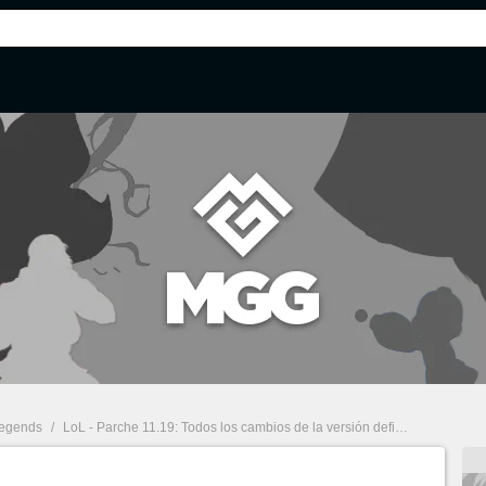
Legends
/
LoL - Parche 11.19: Todos los cambios de la versión definitiva de Worlds 2021 y la llegada de Vex