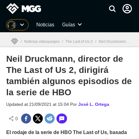
MGG
Noticias
Guías
/
Noticias videojuegos
/
The Last of Us 2
/
Neil Druckmann, director de The Last of Us 2, dirigirá también algunos episodios de la serie de HBO
Neil Druckmann, director de
MGG

The Last of Us 2, dirigirá
también algunos episodios de
la serie de HBO
Updated at
21/09/2021 at 15:04
Por
José L. Ortega
0
El rodaje de la serie de HBO The Last of Us, basada