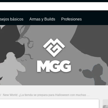
sejos básicos
Armas y Builds
Profesiones
/
New World: ¿La tienda se prepara para Halloween con muchas sorpresas?