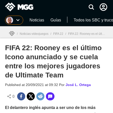
MGG
Noticias
Guías
Todos los SBC y truc
/
Noticias videojuegos
/
FIFA 22
/
FIFA 22: Rooney es el último Icono anunciado y se cuela entre los mejores jugadores de Ultimate Team
FIFA 22: Rooney es el último
MGG

Icono anunciado y se cuela
entre los mejores jugadores
de Ultimate Team
Published at
20/09/2021 at 09:32
Por
José L. Ortega
0
El delantero inglés apunta a ser uno de los más