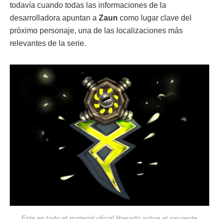
todavía cuando todas las informaciones de la
desarrolladora apuntan a
Zaun
como lugar clave del
próximo personaje, una de las localizaciones más
relevantes de la serie.
Este es todo el material oficial liberado sobre el siguiente