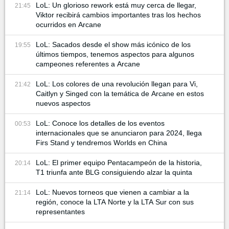
LoL: Un glorioso rework está muy cerca de llegar,
21:45
Viktor recibirá cambios importantes tras los hechos
ocurridos en Arcane
LoL: Sacados desde el show más icónico de los
19:55
últimos tiempos, tenemos aspectos para algunos
campeones referentes a Arcane
LoL: Los colores de una revolución llegan para Vi,
21:42
Caitlyn y Singed con la temática de Arcane en estos
nuevos aspectos
LoL: Conoce los detalles de los eventos
00:53
internacionales que se anunciaron para 2024, llega
Firs Stand y tendremos Worlds en China
LoL: El primer equipo Pentacampeón de la historia,
20:14
T1 triunfa ante BLG consiguiendo alzar la quinta
LoL: Nuevos torneos que vienen a cambiar a la
21:14
región, conoce la LTA Norte y la LTA Sur con sus
representantes