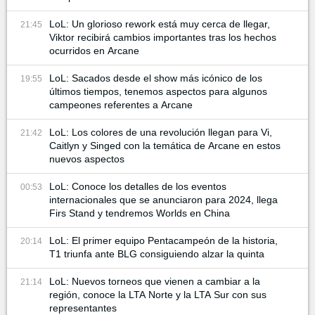
LoL: Un glorioso rework está muy cerca de llegar,
21:45
Viktor recibirá cambios importantes tras los hechos
ocurridos en Arcane
LoL: Sacados desde el show más icónico de los
19:55
últimos tiempos, tenemos aspectos para algunos
campeones referentes a Arcane
LoL: Los colores de una revolución llegan para Vi,
21:42
Caitlyn y Singed con la temática de Arcane en estos
nuevos aspectos
LoL: Conoce los detalles de los eventos
00:53
internacionales que se anunciaron para 2024, llega
Firs Stand y tendremos Worlds en China
LoL: El primer equipo Pentacampeón de la historia,
20:14
T1 triunfa ante BLG consiguiendo alzar la quinta
LoL: Nuevos torneos que vienen a cambiar a la
21:14
región, conoce la LTA Norte y la LTA Sur con sus
representantes