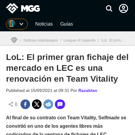
MGG
Noticias
Guías
/
Noticias videojuegos
/
League of Legends
/
LoL: El primer gran fichaje del mercado en LEC es una renovación en Team Vitality
LoL: El primer gran fichaje del
MGG

mercado en LEC es una
renovación en Team Vitality
Published at
15/09/2021 at 09:31
Por
Razablan
0
Al final de su contrato con Team Vitality, Selfmade se
convirtió en uno de los agentes libres más
codiciados de la ventana de fichajes de LEC.