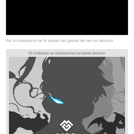
Así a cualquiera se le quitan las ganas de ser un abusón