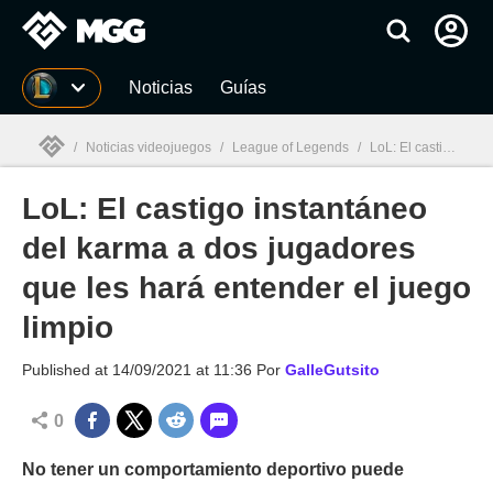
MGG
Noticias
Guías
/
Noticias videojuegos
/
League of Legends
/
LoL: El castigo instantáneo del karma a dos jugadores que les hará entender el juego limpio
LoL: El castigo instantáneo
MGG

del karma a dos jugadores
que les hará entender el juego
limpio
Published at
14/09/2021 at 11:36
Por
GalleGutsito
0
No tener un comportamiento deportivo puede