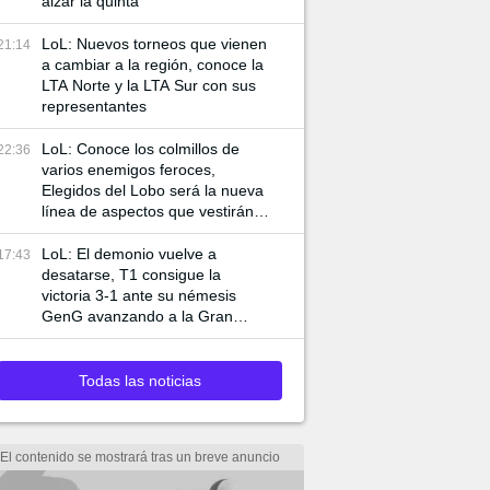
alzar la quinta
LoL: Nuevos torneos que vienen
21:14
a cambiar a la región, conoce la
LTA Norte y la LTA Sur con sus
representantes
LoL: Conoce los colmillos de
22:36
varios enemigos feroces,
Elegidos del Lobo será la nueva
línea de aspectos que vestirán a
Ambessa y Swain
LoL: El demonio vuelve a
17:43
desatarse, T1 consigue la
victoria 3-1 ante su némesis
GenG avanzando a la Gran
Final de Worlds 2024
Todas las noticias