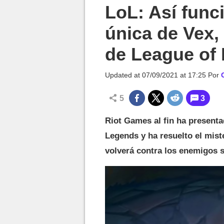
MGG

LoL: Así func
única de Vex
de League of
Updated at
07/09/2021 at 17:25
Por
5
3
Riot Games al fin ha present
Legends y ha resuelto el mist
volverá contra los enemigos 