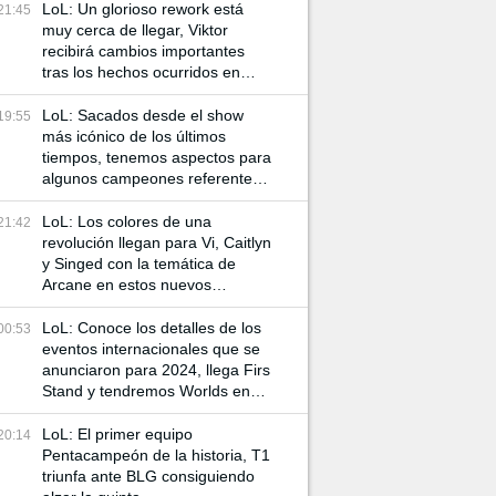
LoL: Un glorioso rework está
21:45
muy cerca de llegar, Viktor
recibirá cambios importantes
tras los hechos ocurridos en
Arcane
LoL: Sacados desde el show
19:55
más icónico de los últimos
tiempos, tenemos aspectos para
algunos campeones referentes
a Arcane
LoL: Los colores de una
21:42
revolución llegan para Vi, Caitlyn
y Singed con la temática de
Arcane en estos nuevos
aspectos
LoL: Conoce los detalles de los
00:53
eventos internacionales que se
anunciaron para 2024, llega Firs
Stand y tendremos Worlds en
China
LoL: El primer equipo
20:14
Pentacampeón de la historia, T1
triunfa ante BLG consiguiendo