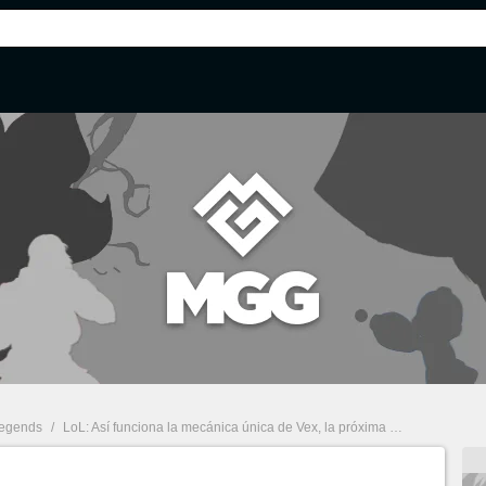
Legends
/
LoL: Así funciona la mecánica única de Vex, la próxima campeona de League of Legends