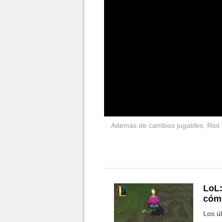
Además de cambios jugables, Riot 
LoL:
cómo
Am
Los ú