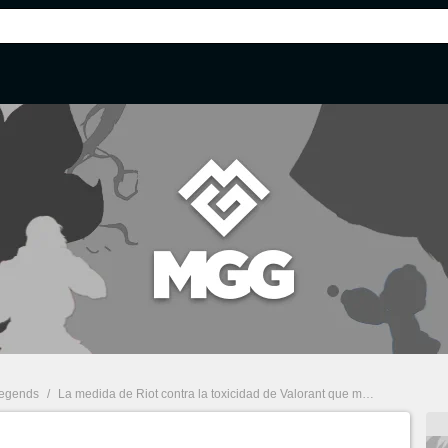
Legends
/
La medida de Riot contra la toxicidad de Valorant que muchos querrían ver en League of Legends