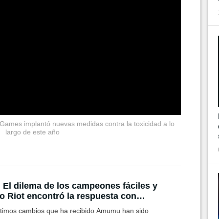
Games implantó nuevas medidas contra la toxicidad a lo
largo de este año
 El dilema de los campeones fáciles y
 Riot encontró la respuesta con
umu
ltimos cambios que ha recibido Amumu han sido