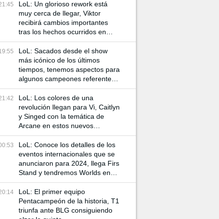
LoL: Un glorioso rework está
21:45
muy cerca de llegar, Viktor
recibirá cambios importantes
tras los hechos ocurridos en
Arcane
LoL: Sacados desde el show
19:55
más icónico de los últimos
tiempos, tenemos aspectos para
algunos campeones referentes
a Arcane
LoL: Los colores de una
21:42
revolución llegan para Vi, Caitlyn
y Singed con la temática de
Arcane en estos nuevos
aspectos
LoL: Conoce los detalles de los
00:53
eventos internacionales que se
anunciaron para 2024, llega Firs
Stand y tendremos Worlds en
China
LoL: El primer equipo
20:14
Pentacampeón de la historia, T1
triunfa ante BLG consiguiendo