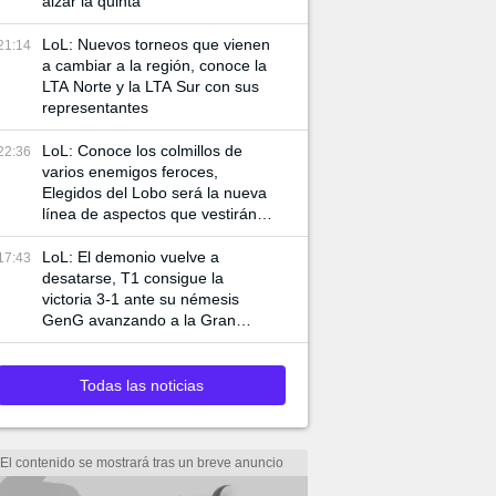
alzar la quinta
LoL: Nuevos torneos que vienen
21:14
a cambiar a la región, conoce la
LTA Norte y la LTA Sur con sus
representantes
LoL: Conoce los colmillos de
22:36
varios enemigos feroces,
Elegidos del Lobo será la nueva
línea de aspectos que vestirán a
Ambessa y Swain
LoL: El demonio vuelve a
17:43
desatarse, T1 consigue la
victoria 3-1 ante su némesis
GenG avanzando a la Gran
Final de Worlds 2024
Todas las noticias