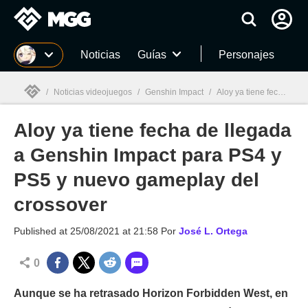
MGG
Noticias
Guías
Personajes
/
Noticias videojuegos
/
Genshin Impact
/
Aloy ya tiene fecha de llegada a Genshin Impact para PS4 y PS5 y nuevo gameplay del crossover
Aloy ya tiene fecha de llegada
MGG

a Genshin Impact para PS4 y
PS5 y nuevo gameplay del
crossover
Published at
25/08/2021 at 21:58
Por
José L. Ortega
0
Aunque se ha retrasado Horizon Forbidden West, en