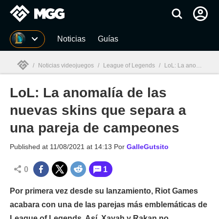
MGG
Noticias
Guías
/
Noticias videojuegos
/
League of Legends
/
LoL: La anomalía de las nuevas skins que separa a una pareja de campeones
LoL: La anomalía de las
MGG

nuevas skins que separa a
una pareja de campeones
Published at
11/08/2021 at 14:13
Por
GalleGutsito
0
1
Por primera vez desde su lanzamiento, Riot Games
acabara con una de las parejas más emblemáticas de
League of Legends. Así, Xayah y Rakan no