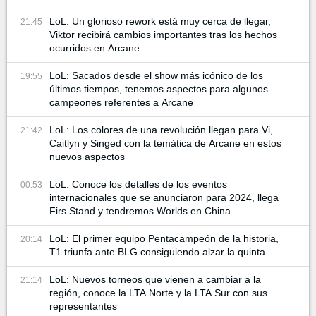
LoL: Un glorioso rework está muy cerca de llegar,
21:45
Viktor recibirá cambios importantes tras los hechos
ocurridos en Arcane
LoL: Sacados desde el show más icónico de los
19:55
últimos tiempos, tenemos aspectos para algunos
campeones referentes a Arcane
LoL: Los colores de una revolución llegan para Vi,
21:42
Caitlyn y Singed con la temática de Arcane en estos
nuevos aspectos
LoL: Conoce los detalles de los eventos
00:53
internacionales que se anunciaron para 2024, llega
Firs Stand y tendremos Worlds en China
LoL: El primer equipo Pentacampeón de la historia,
20:14
T1 triunfa ante BLG consiguiendo alzar la quinta
LoL: Nuevos torneos que vienen a cambiar a la
21:14
región, conoce la LTA Norte y la LTA Sur con sus
representantes