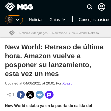
MGG
Noticias
Guías
Consejos básicos
/
Noticias videojuegos
/
New World
/
New World: Retraso de última hora. Amazon vuelve a posponer su lanzamiento, esta vez un mes
New World: Retraso de última
MGG

hora. Amazon vuelve a
posponer su lanzamiento,
esta vez un mes
Updated at
04/08/2021 at 20:01
Por
Xcast
1
New World estaba ya en la puerta de salida del