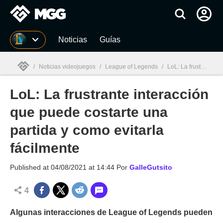
MGG
Noticias
Guías
/
Noticias videojuegos
/
League of Legends
/
LoL: La frustrante interacción que puede costarte una partida y como evitarla fácilmente
LoL: La frustrante interacción
MGG

que puede costarte una
partida y como evitarla
fácilmente
Published at
04/08/2021 at 14:44
Por
GalleGutsito
4
Algunas interacciones de League of Legends pueden