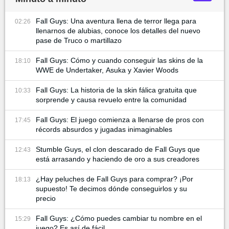
Fall Guys: Una aventura llena de terror llega para
02:26
llenarnos de alubias, conoce los detalles del nuevo
pase de Truco o martillazo
Fall Guys: Cómo y cuando conseguir las skins de la
18:10
WWE de Undertaker, Asuka y Xavier Woods
Fall Guys: La historia de la skin fálica gratuita que
10:33
sorprende y causa revuelo entre la comunidad
Fall Guys: El juego comienza a llenarse de pros con
17:45
récords absurdos y jugadas inimaginables
Stumble Guys, el clon descarado de Fall Guys que
12:43
está arrasando y haciendo de oro a sus creadores
¿Hay peluches de Fall Guys para comprar? ¡Por
18:13
supuesto! Te decimos dónde conseguirlos y su
precio
Fall Guys: ¿Cómo puedes cambiar tu nombre en el
15:29
juego? Es así de fácil