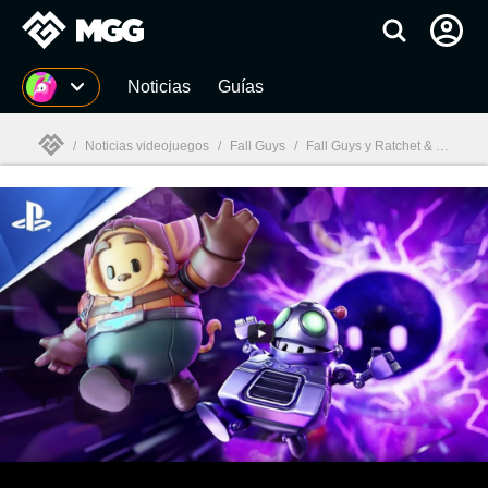
MGG
Noticias
Guías
/
Noticias videojuegos
/
Fall Guys
/
Fall Guys y Ratchet & Clank se unen para un evento limitado con una skins que te enamorarán
MGG
