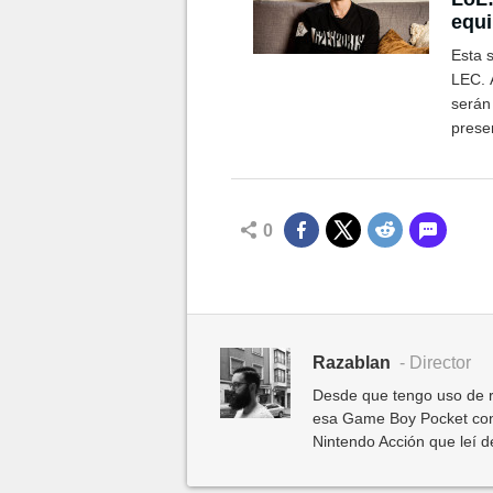
equi
Esta 
LEC. A
serán
prese
MAD L
0
Razablan
- Director
Desde que tengo uso de r
esa Game Boy Pocket con
Nintendo Acción que leí 