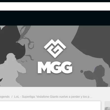
Legends
/
LoL - Superliga: Vodafone Giants vuelve a perder y los playoffs cada vez están más lejos