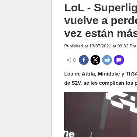
MGG

LoL - Superli
vuelve a perd
vez están más
Published at
13/07/2021 at 09:32
Po
0
Los de Attila, Miniduke y Th3A
de S2V, se les complican los p