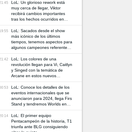
LoL: Un glorioso rework está
21:45
muy cerca de llegar, Viktor
recibirá cambios importantes
tras los hechos ocurridos en
Arcane
LoL: Sacados desde el show
19:55
más icónico de los últimos
tiempos, tenemos aspectos para
algunos campeones referentes
a Arcane
LoL: Los colores de una
21:42
revolución llegan para Vi, Caitlyn
y Singed con la temática de
Arcane en estos nuevos
aspectos
LoL: Conoce los detalles de los
00:53
eventos internacionales que se
anunciaron para 2024, llega Firs
Stand y tendremos Worlds en
China
LoL: El primer equipo
20:14
Pentacampeón de la historia, T1
triunfa ante BLG consiguiendo