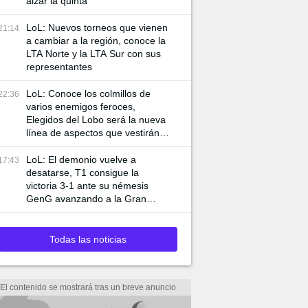
alzar la quinta
LoL: Nuevos torneos que vienen
21:14
a cambiar a la región, conoce la
LTA Norte y la LTA Sur con sus
representantes
LoL: Conoce los colmillos de
22:36
varios enemigos feroces,
Elegidos del Lobo será la nueva
línea de aspectos que vestirán a
Ambessa y Swain
LoL: El demonio vuelve a
17:43
desatarse, T1 consigue la
victoria 3-1 ante su némesis
GenG avanzando a la Gran
Final de Worlds 2024
Todas las noticias