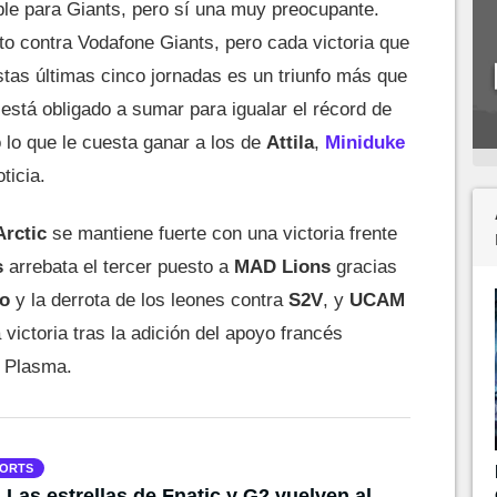
ble para Giants, pero sí una muy preocupante.
cto contra Vodafone Giants, pero cada victoria que
stas últimas cinco jornadas es un triunfo más que
está obligado a sumar para igualar el récord de
o lo que le cuesta ganar a los de
Attila
,
Miniduke
ticia.
Arctic
se mantiene fuerte con una victoria frente
s
arrebata el tercer puesto a
MAD
Lions
gracias
o
y la derrota de los leones contra
S2V
, y
UCAM
 victoria tras la adición del apoyo francés
o Plasma.
ORTS
 Las estrellas de Fnatic y G2 vuelven al