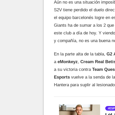
Aún no es una situación imposi
S2V tiene perdido el duelo dire
el equipo barcelonés logre en e
Giants ha de sumar a los 2 que 
este club a día de hoy. Y viend
y compañía, no es una buena no
En la parte alta de la tabla,
G2
a
eMonkeyz
,
Cream
Real
Beti
a su victoria contra
Team
Ques
Esports
vuelve a la senda de la
Hantera para suplir al lesionad
ESP
LoL: