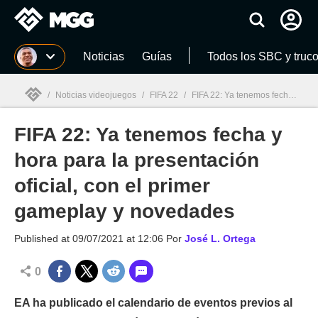
MGG
Noticias
Guías
Todos los SBC y truc
/
Noticias videojuegos
/
FIFA 22
/
FIFA 22: Ya tenemos fecha y hora para la presentación oficial, con el primer gameplay y novedades
FIFA 22: Ya tenemos fecha y
MGG

hora para la presentación
oficial, con el primer
gameplay y novedades
Published at
09/07/2021 at 12:06
Por
José L. Ortega
0
EA ha publicado el calendario de eventos previos al