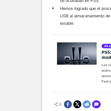
se ocultaban en PS5.
Hemos logrado que el proc
USB al almacenamiento de l
estable.
PLA
PS5:
mode
Los r
acerc
anunc
Fest 
para 
nuevo
0