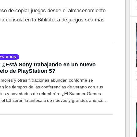
eso de copiar juegos desde el almacenamiento
a consola en la Biblioteca de juegos sea más
YSTATION
 ¿Está Sony trabajando en un nuevo
lo de PlayStation 5?
umores y otras filtraciones abundan conforme se
an los tiempos de las conferencias de verano con sus
ios y novedades de relumbrón. ¿El Summer Games
y el E3 serán la antesala de nuevos y grandes anuncios
Sony? Parece que al menos Sony está preparando un
 modelo de PS5...