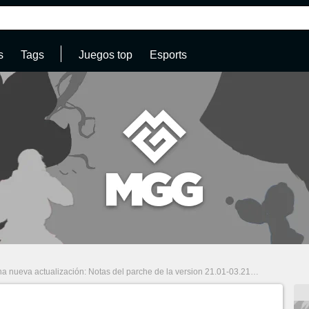
s
Tags
Juegos top
Esports
a nueva actualización: Notas del parche de la version 21.01-03.21.00