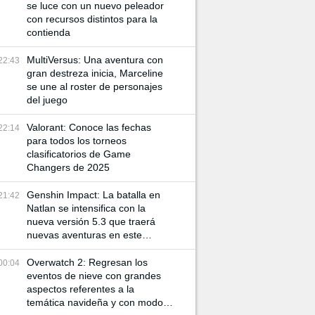
se luce con un nuevo peleador
con recursos distintos para la
contienda
MultiVersus: Una aventura con
22:43
gran destreza inicia, Marceline
se une al roster de personajes
del juego
Valorant: Conoce las fechas
22:14
para todos los torneos
clasificatorios de Game
Changers de 2025
Genshin Impact: La batalla en
21:42
Natlan se intensifica con la
nueva versión 5.3 que traerá
nuevas aventuras en este
mundo
Overwatch 2: Regresan los
00:04
eventos de nieve con grandes
aspectos referentes a la
temática navideña y con modos