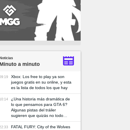
Noticias
Minuto a minuto
Xbox: Los free to play ya son
09:19
juegos gratis en su online, y esta
es la lista de todos los que hay
¿Una historia más dramática de
10:14
lo que pensamos para GTA 6?
Algunas pistas del tráiler
sugieren que quizás no todo
vaya tan bien entre Lucía y su
pareja
FATAL FURY: City of the Wolves
22:33