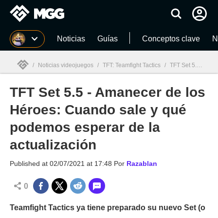
MGG
Noticias
Guías
Conceptos clave
N
/
Noticias videojuegos
/
TFT: Teamfight Tactics
/
TFT Set 5.5 - Amanecer de los Héroes: Cuando sale y qué podemos esperar de la actualización
TFT Set 5.5 - Amanecer de los
MGG

Héroes: Cuando sale y qué
podemos esperar de la
actualización
Published at
02/07/2021 at 17:48
Por
Razablan
0
Teamfight Tactics ya tiene preparado su nuevo Set (o