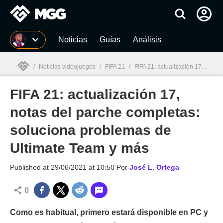
MGG
Noticias
Guías
Análisis
/
Noticias videojuegos
/
FIFA 21
/
FIFA 21: actualización 17, notas del parche completas: soluciona problemas de Ultimate Team y más
FIFA 21: actualización 17,
MGG

notas del parche completas:
soluciona problemas de
Ultimate Team y más
Published at
29/06/2021 at 10:50
Por
José L. Ortega
0
Como es habitual, primero estará disponible en PC y