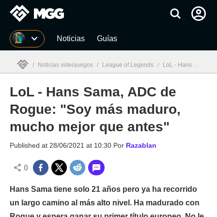
MGG
Noticias
Guías
/
Noticias videojuegos
/
League of Legends
/
LoL - Hans Sama, ADC de Rogue: "Soy más maduro, mucho mejor que antes"
LoL - Hans Sama, ADC de
MGG

Rogue: "Soy más maduro,
mucho mejor que antes"
Published at
28/06/2021 at 10:30
Por
Razablan
0
Hans Sama tiene solo 21 años pero ya ha recorrido
un largo camino al más alto nivel. Ha madurado con
Rogue y espera ganar su primer título europeo. No le