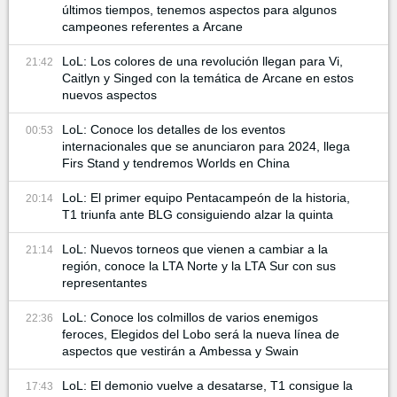
últimos tiempos, tenemos aspectos para algunos
campeones referentes a Arcane
LoL: Los colores de una revolución llegan para Vi,
21:42
Caitlyn y Singed con la temática de Arcane en estos
nuevos aspectos
LoL: Conoce los detalles de los eventos
00:53
internacionales que se anunciaron para 2024, llega
Firs Stand y tendremos Worlds en China
LoL: El primer equipo Pentacampeón de la historia,
20:14
T1 triunfa ante BLG consiguiendo alzar la quinta
LoL: Nuevos torneos que vienen a cambiar a la
21:14
región, conoce la LTA Norte y la LTA Sur con sus
representantes
LoL: Conoce los colmillos de varios enemigos
22:36
feroces, Elegidos del Lobo será la nueva línea de
aspectos que vestirán a Ambessa y Swain
LoL: El demonio vuelve a desatarse, T1 consigue la
17:43