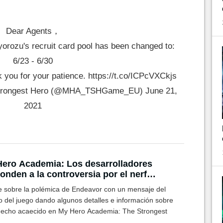
Dear Agents，
rozu's recruit card pool has been changed to:
6/23 - 6/30
k you for your patience.
https://t.co/ICPcVXCkjs
Strongest Hero (@MHA_TSHGame_EU)
June 21,
2021
ero Academia: Los desarrolladores
onden a la controversia por el nerf
eto de Endeavor
e sobre la polémica de Endeavor con un mensaje del
o del juego dando algunos detalles e información sobre
hecho acaecido en My Hero Academia: The Strongest