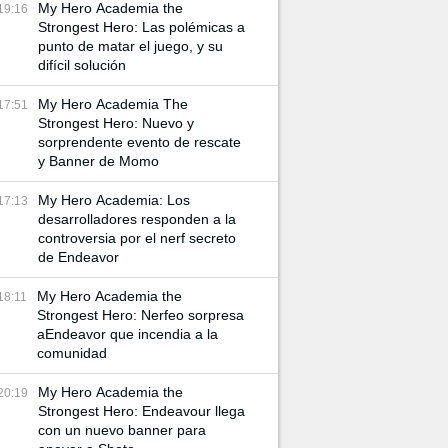
My Hero Academia the
19:16
Strongest Hero: Las polémicas a
punto de matar el juego, y su
difícil solución
My Hero Academia The
17:51
Strongest Hero: Nuevo y
sorprendente evento de rescate
y Banner de Momo
My Hero Academia: Los
17:13
desarrolladores responden a la
controversia por el nerf secreto
de Endeavor
My Hero Academia the
18:11
Strongest Hero: Nerfeo sorpresa
aEndeavor que incendia a la
comunidad
My Hero Academia the
20:19
Strongest Hero: Endeavour llega
con un nuevo banner para