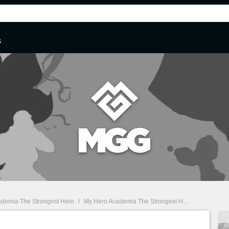
s
demia The Strongest Hero
/
My Hero Academia The Strongest Hero: Nuevo y sorprendente evento de rescate y Banner de Momo