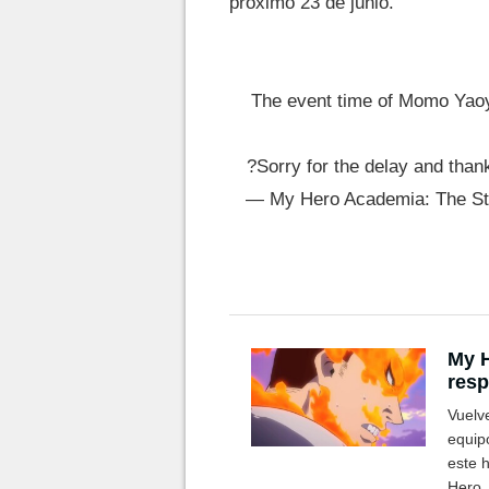
próximo 23 de junio.
The event time of Momo Yaoyo
?Sorry for the delay and than
— My Hero Academia: The 
My H
resp
secr
Vuelv
equip
este 
Hero