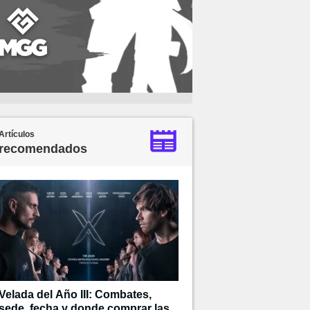
Artículos
recomendados
Velada del Año III: Combates,
sede, fecha y donde comprar las