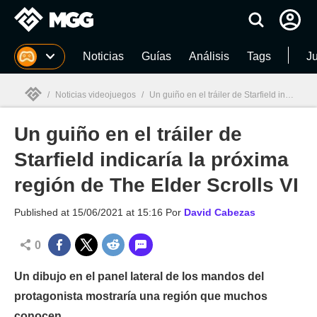
MGG
Noticias
Guías
Análisis
Tags
J
/
Noticias videojuegos
/
Un guiño en el tráiler de Starfield indicaría la próxima región de The Elder Scrolls VI
Un guiño en el tráiler de
MGG

Starfield indicaría la próxima
región de The Elder Scrolls VI
Published at
15/06/2021 at 15:16
Por
David Cabezas
0
Un dibujo en el panel lateral de los mandos del
protagonista mostraría una región que muchos
conocen.