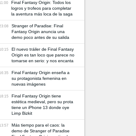
Final Fantasy Origin: Todos los
11:00
logros y trofeos para completar
la aventura más loca de la saga
Stranger of Paradise: Final
23:08
Fantasy Origin anuncia una
demo poco antes de su salida
El nuevo tráiler de Final Fantasy
10:15
Origin es tan loco que parece no
tomarse en serio: y nos encanta
Final Fantasy Origin enseña a
16:35
su protagonista femenina en
nuevas imágenes
Final Fantasy Origin tiene
18:15
estética medieval, pero su prota
tiene un iPhone 13 donde oye
Limp Bizkit
Más tiempo para el caos: la
13:57
demo de Stranger of Paradise