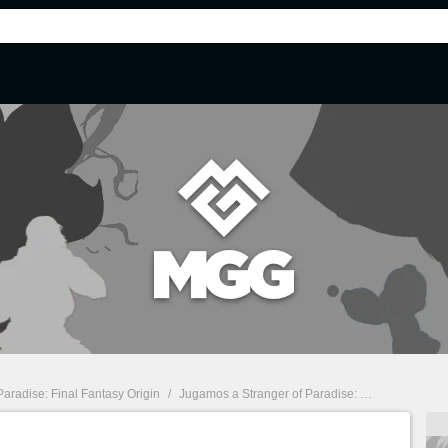
Paradise: Final Fantasy Origin
/
Jugamos a Stranger of Paradise: Final Fantasy Origin, con gameplay exclusivo: mucho que mejorar aún