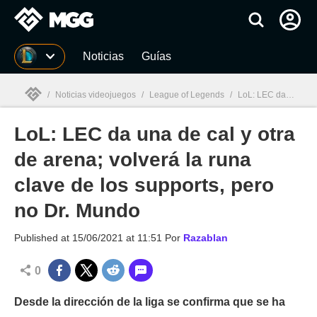
MGG
Noticias
Guías
/
Noticias videojuegos
/
League of Legends
/
LoL: LEC da una de cal y otra de arena; volverá la runa clave de los supports, pero no Dr. Mundo
LoL: LEC da una de cal y otra
MGG

de arena; volverá la runa
clave de los supports, pero
no Dr. Mundo
Published at
15/06/2021 at 11:51
Por
Razablan
0
Desde la dirección de la liga se confirma que se ha