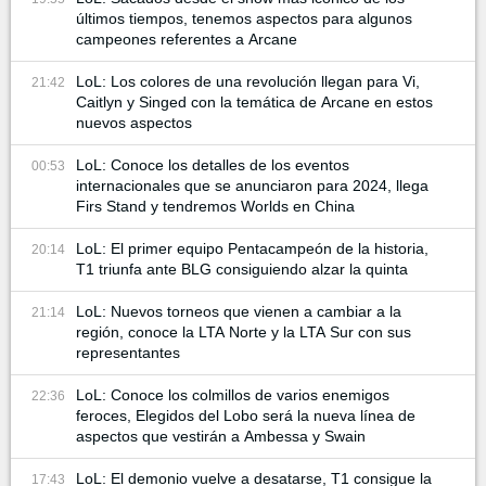
últimos tiempos, tenemos aspectos para algunos
campeones referentes a Arcane
LoL: Los colores de una revolución llegan para Vi,
21:42
Caitlyn y Singed con la temática de Arcane en estos
nuevos aspectos
LoL: Conoce los detalles de los eventos
00:53
internacionales que se anunciaron para 2024, llega
Firs Stand y tendremos Worlds en China
LoL: El primer equipo Pentacampeón de la historia,
20:14
T1 triunfa ante BLG consiguiendo alzar la quinta
LoL: Nuevos torneos que vienen a cambiar a la
21:14
región, conoce la LTA Norte y la LTA Sur con sus
representantes
LoL: Conoce los colmillos de varios enemigos
22:36
feroces, Elegidos del Lobo será la nueva línea de
aspectos que vestirán a Ambessa y Swain
LoL: El demonio vuelve a desatarse, T1 consigue la
17:43