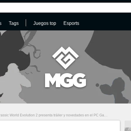
s
Tags
Juegos top
Esports
ssic World Evolution 2 presenta tráiler y novedades en el PC Gaming Show