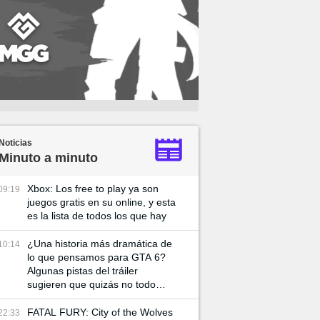
Noticias
Minuto a minuto
Xbox: Los free to play ya son
09:19
juegos gratis en su online, y esta
es la lista de todos los que hay
¿Una historia más dramática de
10:14
lo que pensamos para GTA 6?
Algunas pistas del tráiler
sugieren que quizás no todo
vaya tan bien entre Lucía y su
pareja
FATAL FURY: City of the Wolves
22:33