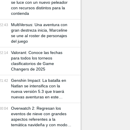
se luce con un nuevo peleador
con recursos distintos para la
contienda
MultiVersus: Una aventura con
22:43
gran destreza inicia, Marceline
se une al roster de personajes
del juego
Valorant: Conoce las fechas
22:14
para todos los torneos
clasificatorios de Game
Changers de 2025
Genshin Impact: La batalla en
21:42
Natlan se intensifica con la
nueva versión 5.3 que traerá
nuevas aventuras en este
mundo
Overwatch 2: Regresan los
00:04
eventos de nieve con grandes
aspectos referentes a la
temática navideña y con modos