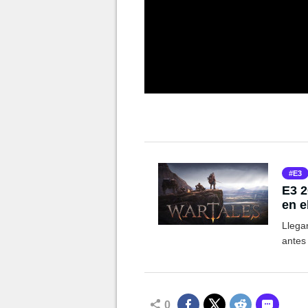
E3
E3 2
en 
perd
Llega
antes
0