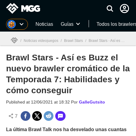
MGG
Noticias
Guías
Todos los brawler
/
Noticias videojuegos
/
Brawl Stars
/
Brawl Stars - Así es Buzz el nuevo brawler cromático de la Temporada 7: Habilidades y cómo conseguir
Brawl Stars - Así es Buzz el
MGG

nuevo brawler cromático de la
Temporada 7: Habilidades y
cómo conseguir
Published at
12/06/2021 at 18:32
Por
GalleGutsito
7
La última Brawl Talk nos ha desvelado unas cuantas