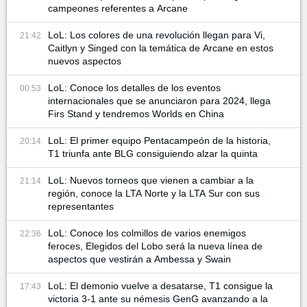
campeones referentes a Arcane
LoL: Los colores de una revolución llegan para Vi,
21:42
Caitlyn y Singed con la temática de Arcane en estos
nuevos aspectos
LoL: Conoce los detalles de los eventos
00:53
internacionales que se anunciaron para 2024, llega
Firs Stand y tendremos Worlds en China
LoL: El primer equipo Pentacampeón de la historia,
20:14
T1 triunfa ante BLG consiguiendo alzar la quinta
LoL: Nuevos torneos que vienen a cambiar a la
21:14
región, conoce la LTA Norte y la LTA Sur con sus
representantes
LoL: Conoce los colmillos de varios enemigos
22:36
feroces, Elegidos del Lobo será la nueva línea de
aspectos que vestirán a Ambessa y Swain
LoL: El demonio vuelve a desatarse, T1 consigue la
17:43
victoria 3-1 ante su némesis GenG avanzando a la