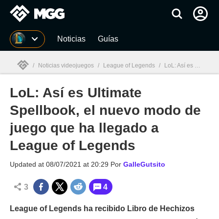
MGG
Noticias
Guías
/
Noticias videojuegos
/
League of Legends
/
LoL: Así es Ultimate Spellbook, el nuevo modo de juego que ha llegado a League of Legends
LoL: Así es Ultimate
MGG

Spellbook, el nuevo modo de
juego que ha llegado a
League of Legends
Updated at
08/07/2021 at 20:29
Por
GalleGutsito
3
4
League of Legends ha recibido Libro de Hechizos