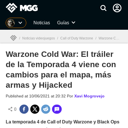
MGG
Noticias
Guías
/
Noticias videojuegos
/
Call of Duty Warzone
/
Warzone Cold War: El tráiler de la Temporada 4 viene con cambios para el mapa, más armas y Hijacked
Warzone Cold War: El tráiler
MGG

de la Temporada 4 viene con
cambios para el mapa, más
armas y Hijacked
Published at
10/06/2021 at 20:32
Por
Xavi Mogrovejo
0
La temporada 4 de Call of Duty Warzone y Black Ops