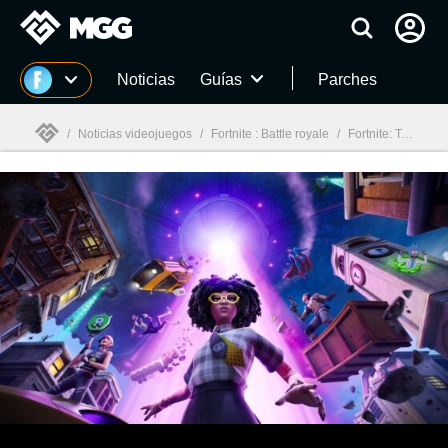
MGG
Noticias
Guías
Parches
/
Noticias videojuegos
/
Fortnite : Battle royale
/
Fortnite: Todos los desafíos de la Temporada 7, Capítulo 2 y mucho más
MGG
