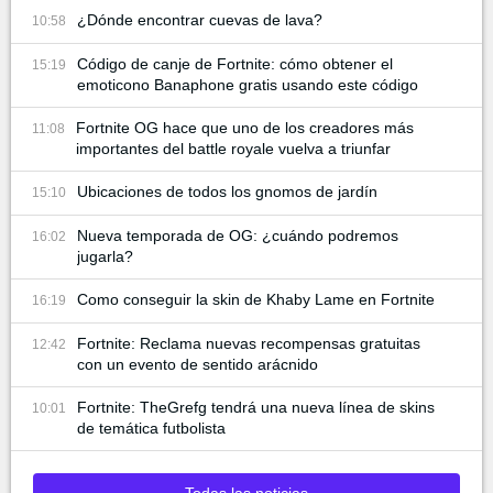
¿Dónde encontrar cuevas de lava?
10:58
Código de canje de Fortnite: cómo obtener el
15:19
emoticono Banaphone gratis usando este código
Fortnite OG hace que uno de los creadores más
11:08
importantes del battle royale vuelva a triunfar
Ubicaciones de todos los gnomos de jardín
15:10
Nueva temporada de OG: ¿cuándo podremos
16:02
jugarla?
Como conseguir la skin de Khaby Lame en Fortnite
16:19
Fortnite: Reclama nuevas recompensas gratuitas
12:42
con un evento de sentido arácnido
Fortnite: TheGrefg tendrá una nueva línea de skins
10:01
de temática futbolista