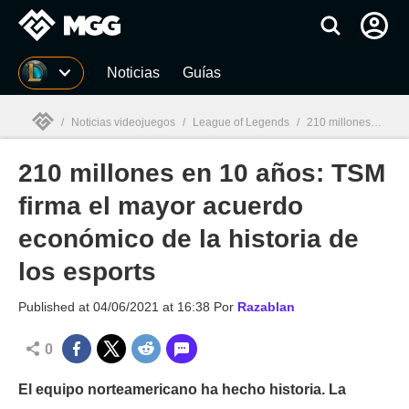
MGG
Noticias
Guías
/
Noticias videojuegos
/
League of Legends
/
210 millones en 10 años: TSM firma el mayor acuerdo económico de la historia de los esports
210 millones en 10 años: TSM
MGG

firma el mayor acuerdo
económico de la historia de
los esports
Published at
04/06/2021 at 16:38
Por
Razablan
0
El equipo norteamericano ha hecho historia. La