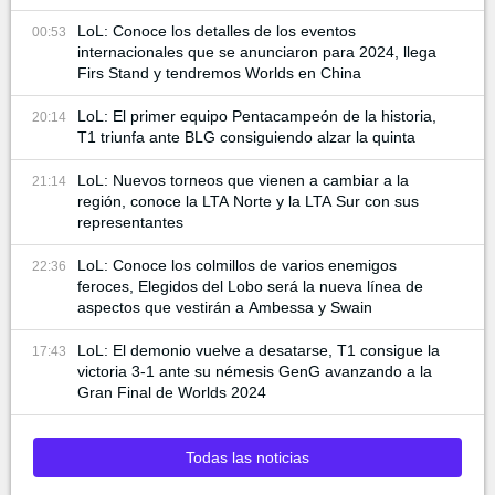
LoL: Conoce los detalles de los eventos
00:53
internacionales que se anunciaron para 2024, llega
Firs Stand y tendremos Worlds en China
LoL: El primer equipo Pentacampeón de la historia,
20:14
T1 triunfa ante BLG consiguiendo alzar la quinta
LoL: Nuevos torneos que vienen a cambiar a la
21:14
región, conoce la LTA Norte y la LTA Sur con sus
representantes
LoL: Conoce los colmillos de varios enemigos
22:36
feroces, Elegidos del Lobo será la nueva línea de
aspectos que vestirán a Ambessa y Swain
LoL: El demonio vuelve a desatarse, T1 consigue la
17:43
victoria 3-1 ante su némesis GenG avanzando a la
Gran Final de Worlds 2024
Todas las noticias