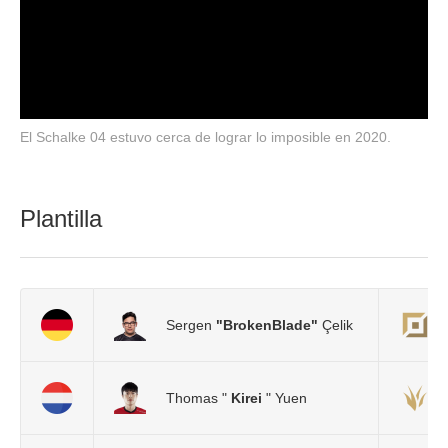
El Schalke 04 estuvo cerca de lograr lo imposible en 2020.
Plantilla
Sergen
"BrokenBlade"
Çelik
Thomas "
Kirei
" Yuen