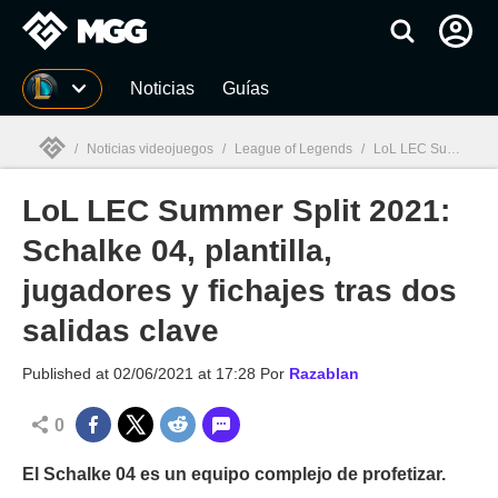
MGG
Noticias
Guías
/
Noticias videojuegos
/
League of Legends
/
LoL LEC Summer Split 2021: Schalke 04, plantilla, jugadores y fichajes tras dos salidas clave
LoL LEC Summer Split 2021:
MGG

Schalke 04, plantilla,
jugadores y fichajes tras dos
salidas clave
Published at
02/06/2021 at 17:28
Por
Razablan
0
El Schalke 04 es un equipo complejo de profetizar.