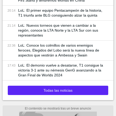
Firs Stand y tendremos Worlds en China
LoL: El primer equipo Pentacampeón de la historia,
20:14
T1 triunfa ante BLG consiguiendo alzar la quinta
LoL: Nuevos torneos que vienen a cambiar a la
21:14
región, conoce la LTA Norte y la LTA Sur con sus
representantes
LoL: Conoce los colmillos de varios enemigos
22:36
feroces, Elegidos del Lobo será la nueva línea de
aspectos que vestirán a Ambessa y Swain
LoL: El demonio vuelve a desatarse, T1 consigue la
17:43
victoria 3-1 ante su némesis GenG avanzando a la
Gran Final de Worlds 2024
Todas las noticias