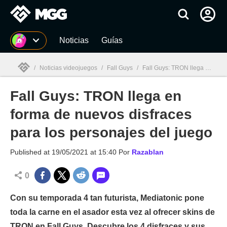
MGG
Noticias
Guías
/
Noticias videojuegos
/
Fall Guys
/
Fall Guys: TRON llega en forma de nuevos disfraces para los personajes del juego
Fall Guys: TRON llega en
MGG

forma de nuevos disfraces
para los personajes del juego
Published at
19/05/2021 at 15:40
Por
Razablan
0
Con su temporada 4 tan futurista, Mediatonic pone
toda la carne en el asador esta vez al ofrecer skins de
TRON en Fall Guys. Descubre los 4 disfraces y sus