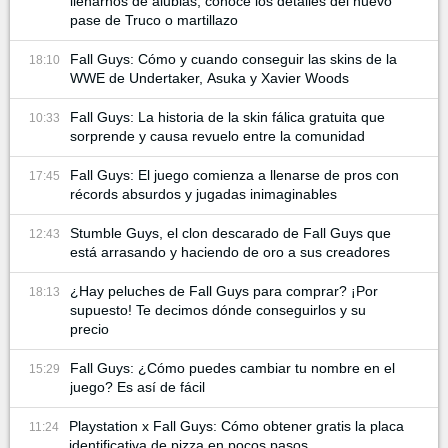
llenarnos de alubias, conoce los detalles del nuevo
pase de Truco o martillazo
Fall Guys: Cómo y cuando conseguir las skins de la
18:10
WWE de Undertaker, Asuka y Xavier Woods
Fall Guys: La historia de la skin fálica gratuita que
10:33
sorprende y causa revuelo entre la comunidad
Fall Guys: El juego comienza a llenarse de pros con
17:45
récords absurdos y jugadas inimaginables
Stumble Guys, el clon descarado de Fall Guys que
12:43
está arrasando y haciendo de oro a sus creadores
¿Hay peluches de Fall Guys para comprar? ¡Por
18:13
supuesto! Te decimos dónde conseguirlos y su
precio
Fall Guys: ¿Cómo puedes cambiar tu nombre en el
15:29
juego? Es así de fácil
Playstation x Fall Guys: Cómo obtener gratis la placa
11:24
identificativa de pizza en pocos pasos