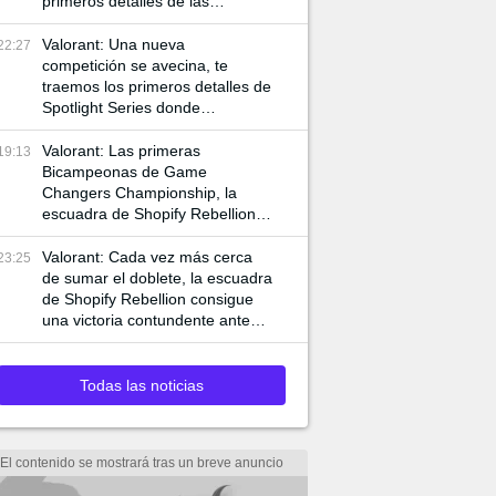
primeros detalles de las
siguientes competencias
internacionales de VCT
Valorant: Una nueva
22:27
competición se avecina, te
traemos los primeros detalles de
Spotlight Series donde
jugadores de VCT y Game
Changers participan
Valorant: Las primeras
19:13
Bicampeonas de Game
Changers Championship, la
escuadra de Shopify Rebellion
consigue llevarse la final 3-0
ante MIBR para alzar la copa
Valorant: Cada vez más cerca
23:25
de sumar el doblete, la escuadra
de Shopify Rebellion consigue
una victoria contundente ante
G2 para asegurar el pase a la
final
Todas las noticias