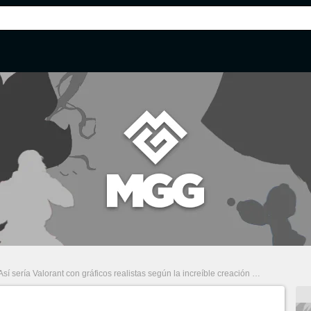
Así sería Valorant con gráficos realistas según la increíble creación de un fan