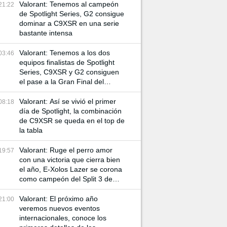
Valorant: Tenemos al campeón
21:22
de Spotlight Series, G2 consigue
dominar a C9XSR en una serie
bastante intensa
Valorant: Tenemos a los dos
03:46
equipos finalistas de Spotlight
Series, C9XSR y G2 consiguen
el pase a la Gran Final del
torneo
Valorant: Así se vivió el primer
08:18
día de Spotlight, la combinación
de C9XSR se queda en el top de
la tabla
Valorant: Ruge el perro amor
19:57
con una victoria que cierra bien
el año, E-Xolos Lazer se corona
como campeón del Split 3 de
VCL Norte
Valorant: El próximo año
21:00
veremos nuevos eventos
internacionales, conoce los