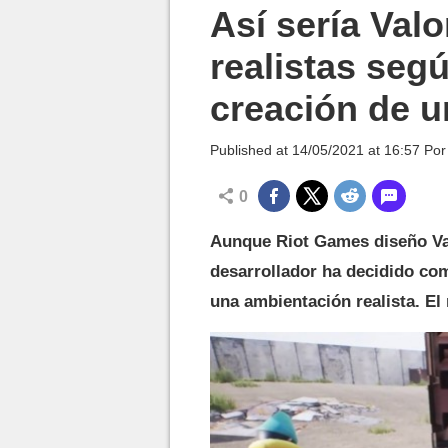
MGG

Así sería Valo
realistas segú
creación de u
Published at
14/05/2021 at 16:57
Po
0
Aunque Riot Games diseño Val
desarrollador ha decidido co
una ambientación realista. El