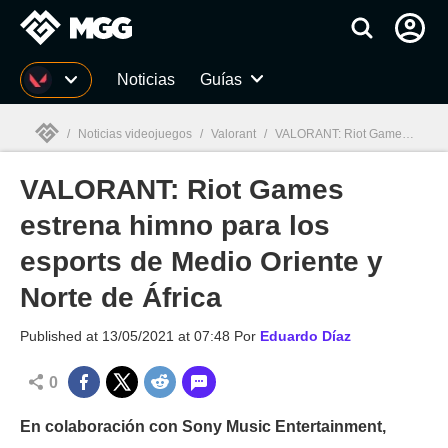
MGG
Noticias
Guías
/
Noticias videojuegos
/
Valorant
/
VALORANT: Riot Games estrena himno para los esports de Medio Oriente y Norte de África
VALORANT: Riot Games
MGG

estrena himno para los
esports de Medio Oriente y
Norte de África
Published at
13/05/2021 at 07:48
Por
Eduardo Díaz
0
En colaboración con Sony Music Entertainment,