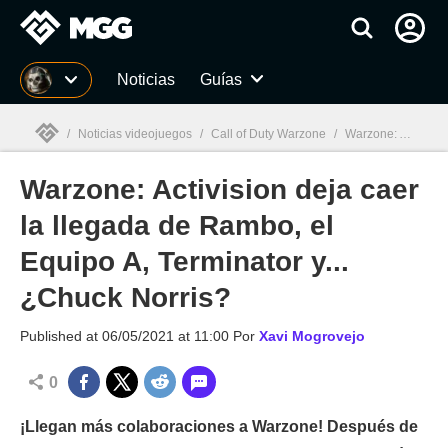
MGG
Noticias
Guías
/
Noticias videojuegos
/
Call of Duty Warzone
/
Warzone: Activision deja caer la llegada de Rambo, el Equipo A, Terminator y... ¿Chuck Norris?
Warzone: Activision deja caer
MGG

la llegada de Rambo, el
Equipo A, Terminator y...
¿Chuck Norris?
Published at
06/05/2021 at 11:00
Por
Xavi Mogrovejo
0
¡Llegan más colaboraciones a Warzone! Después de