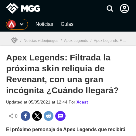
MGG
Noticias
Guías
/
Noticias videojuegos
/
Apex Legends
/
Apex Legends: Filtrada la próxima skin reliquia de Revenant, con una gran incógnita ¿Cuándo llegará?
Apex Legends: Filtrada la
MGG

próxima skin reliquia de
Revenant, con una gran
incógnita ¿Cuándo llegará?
Updated at
05/05/2021 at 12:44
Por
Xcast
0
El próximo personaje de Apex Legends que recibirá