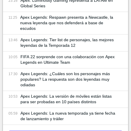
Apex: Luminosity Gaming representa a LATAM en
23:16
Global Series
Apex Legends: Respawn presenta a Newcastle, la
11:25
nueva leyenda que nos defenderá a base de
escudos
Apex Legends: Tier list de personajes, las mejores
13:46
leyendas de la Temporada 12
FIFA 22 sorprende con una colaboración con Apex
10:05
Legends en Ultimate Team
Apex Legends: ¿Cuáles son los personajes más
17:30
populares? La respuesta son dos leyendas muy
odiadas
Apex Legends: La versión de móviles están listas
10:53
para ser probadas en 10 países distintos
Apex Legends: La nueva temporada ya tiene fecha
05:59
de lanzamiento y tráiler