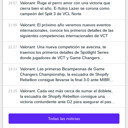
Valorant: Ruge el perro amor con una victoria que
19:57
cierra bien el año, E-Xolos Lazer se corona como
campeón del Split 3 de VCL Norte
Valorant: El próximo año veremos nuevos eventos
21:00
internacionales, conoce los primeros detalles de las
siguientes competencias internacionales de VCT
Valorant: Una nueva competición se avecina, te
22:27
traemos los primeros detalles de Spotlight Series
donde jugadores de VCT y Game Changers
participan
Valorant: Las primeras Bicampeonas de Game
19:13
Changers Championship, la escuadra de Shopify
Rebellion consigue llevarse la final 3-0 ante MIBR
para alzar la copa
Valorant: Cada vez más cerca de sumar el doblete,
23:25
la escuadra de Shopify Rebellion consigue una
victoria contundente ante G2 para asegurar el pase
a la final
Todas las noticias