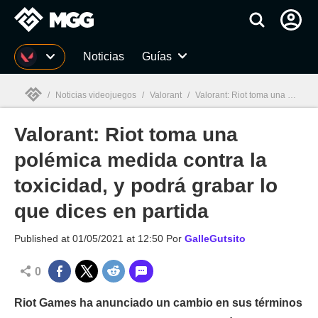
MGG
Noticias
Guías
/
Noticias videojuegos
/
Valorant
/
Valorant: Riot toma una polémica medida contra la toxicidad, y podrá grabar lo que dices en partida
Valorant: Riot toma una
MGG

polémica medida contra la
toxicidad, y podrá grabar lo
que dices en partida
Published at
01/05/2021 at 12:50
Por
GalleGutsito
0
Riot Games ha anunciado un cambio en sus términos