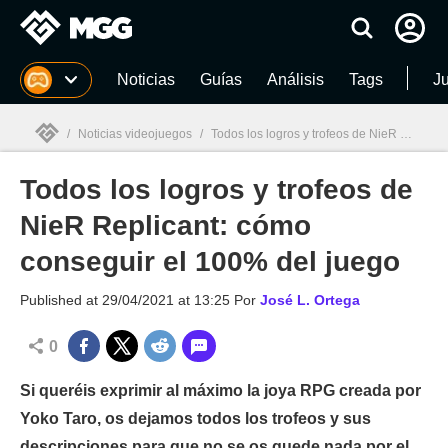
MGG
Noticias
Guías
Análisis
Tags
J
/
Noticias videojuegos
/
Todos los logros y trofeos de NieR Replicant: cómo conseguir el 100% del juego
Todos los logros y trofeos de
MGG

NieR Replicant: cómo
conseguir el 100% del juego
Published at
29/04/2021 at 13:25
Por
José L. Ortega
0
Si queréis exprimir al máximo la joya RPG creada por
Yoko Taro, os dejamos todos los trofeos y sus
descripciones para que no se os quede nada por el