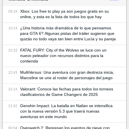
Xbox: Los free to play ya son juegos gratis en su
09:19
online, y esta es la lista de todos los que hay
¿Una historia más dramática de lo que pensamos
10:14
para GTA 6? Algunas pistas del tráiler sugieren que
quizás no todo vaya tan bien entre Lucía y su pareja
FATAL FURY: City of the Wolves se luce con un
22:33
nuevo peleador con recursos distintos para la
contienda
MultiVersus: Una aventura con gran destreza inicia,
22:43
Marceline se une al roster de personajes del juego
Valorant: Conoce las fechas para todos los torneos
22:14
clasificatorios de Game Changers de 2025
Genshin Impact: La batalla en Natlan se intensifica
21:42
con la nueva versión 5.3 que traerá nuevas
aventuras en este mundo
Overwatch 2: Regresan los eventos de nieve con
00:04