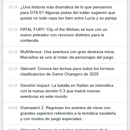
¿Una historia más dramática de lo que pensamos
10:14
para GTA 6? Algunas pistas del tráiler sugieren que
quizás no todo vaya tan bien entre Lucía y su pareja
FATAL FURY: City of the Wolves se luce con un
22:33
nuevo peleador con recursos distintos para la
contienda
MultiVersus: Una aventura con gran destreza inicia,
22:43
Marceline se une al roster de personajes del juego
Valorant: Conoce las fechas para todos los torneos
22:14
clasificatorios de Game Changers de 2025
Genshin Impact: La batalla en Natlan se intensifica
21:42
con la nueva versión 5.3 que traerá nuevas
aventuras en este mundo
Overwatch 2: Regresan los eventos de nieve con
00:04
grandes aspectos referentes a la temática navideña
y con modos de juego especiales
Valorant: Regresa la máxima competencia de la