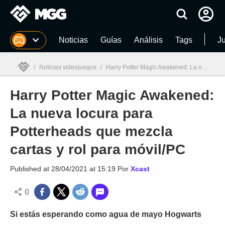
MGG
Noticias
Guías
Análisis
Tags
J
/
Noticias videojuegos
/
Harry Potter Magic Awakened: La nueva locura para Potterheads que mezcla cartas y rol para móvil/PC
Harry Potter Magic Awakened:
MGG

La nueva locura para
Potterheads que mezcla
cartas y rol para móvil/PC
Published at
28/04/2021 at 15:19
Por
Xcast
0
Si estás esperando como agua de mayo Hogwarts