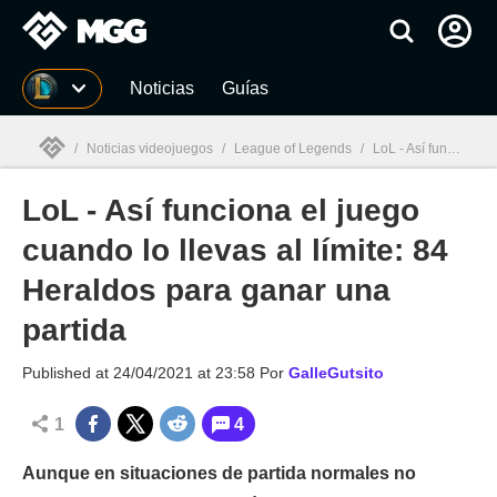
MGG
Noticias
Guías
/
Noticias videojuegos
/
League of Legends
/
LoL - Así funciona el juego cuando lo llevas al límite: 84 Heraldos para ganar una partida
LoL - Así funciona el juego
MGG

cuando lo llevas al límite: 84
Heraldos para ganar una
partida
Published at
24/04/2021 at 23:58
Por
GalleGutsito
1
4
Aunque en situaciones de partida normales no