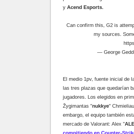
y
Acend Esports.
Can confirm this, G2 is attemp
my sources. Some 
http
— George Ged
El medio 1pv, fuente inicial de 
las tres plazas que quedarían ba
jugadores. Los elegidos en prim
Žygimantas "
nukkye
" Chmielia
embargo, el equipo también esta
mercado de Valorant: Alex "
AL
compitiendo en Counter-Strik