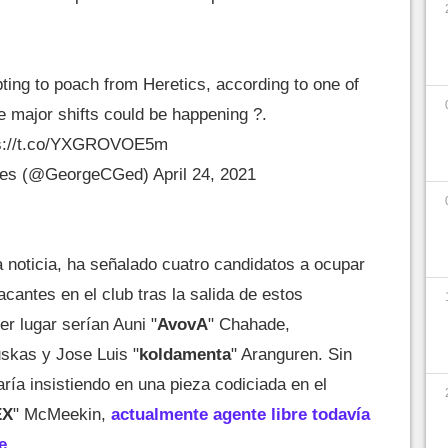
ting to poach from Heretics, according to one of
major shifts could be happening ?.
s://t.co/YXGROVOE5m
des (@GeorgeCGed)
April 24, 2021
la noticia, ha señalado cuatro candidatos a ocupar
cantes en el club tras la salida de estos
er lugar serían Auni "
AvovA
" Chahade,
uskas y Jose Luis "
koldamenta
" Aranguren. Sin
ría insistiendo en una pieza codiciada en el
EX
" McMeekin,
actualmente agente libre todavía
e
.