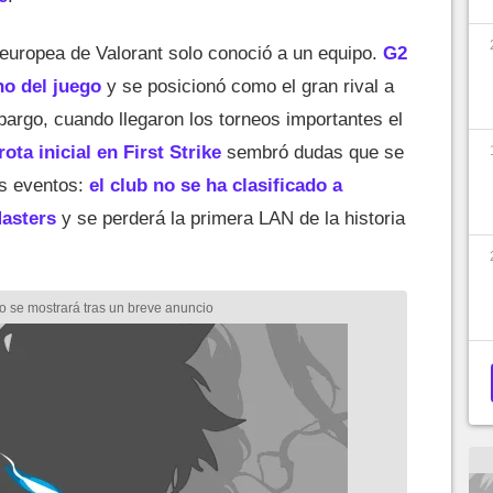
europea de Valorant solo conoció a un equipo.
G2
no del juego
y se posicionó como el gran rival a
mbargo, cuando llegaron los torneos importantes el
rota inicial en First Strike
sembró dudas que se
os eventos:
el club no se ha clasificado a
asters
y se perderá la primera LAN de la historia