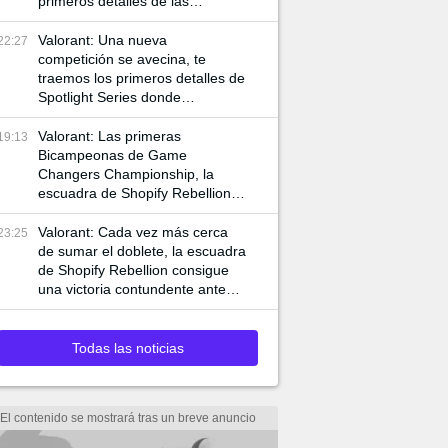
primeros detalles de las
siguientes competencias
internacionales de VCT
Valorant: Una nueva
22:27
competición se avecina, te
traemos los primeros detalles de
Spotlight Series donde
jugadores de VCT y Game
Changers participan
Valorant: Las primeras
19:13
Bicampeonas de Game
Changers Championship, la
escuadra de Shopify Rebellion
consigue llevarse la final 3-0
ante MIBR para alzar la copa
Valorant: Cada vez más cerca
23:25
de sumar el doblete, la escuadra
de Shopify Rebellion consigue
una victoria contundente ante
G2 para asegurar el pase a la
final
Todas las noticias