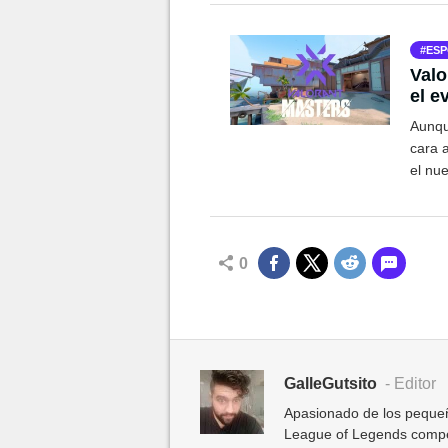
ESP
Valo
el e
jueg
Aunqu
cara a
el nu
0
GalleGutsito
- Editor
Apasionado de los pequeñ
League of Legends competit