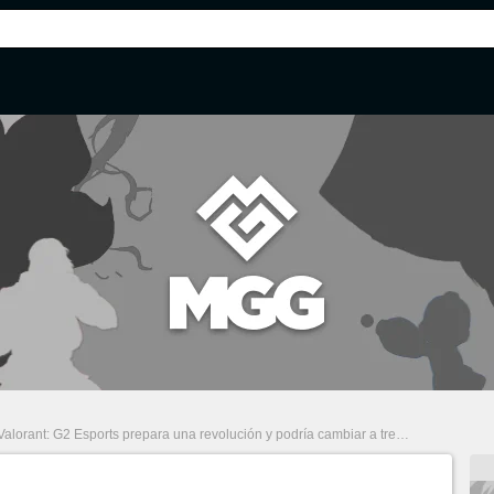
Valorant: G2 Esports prepara una revolución y podría cambiar a tres jugadores