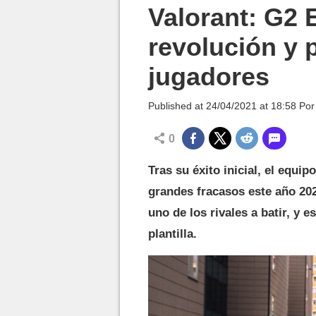
MGG

Valorant: G2 
revolución y 
jugadores
Published at
24/04/2021 at 18:58
Po
0
Tras su éxito inicial, el equ
grandes fracasos este año 202
uno de los rivales a batir, y 
plantilla.