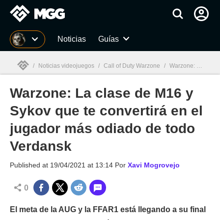
MGG
Noticias
Guías
/
Noticias videojuegos
/
Call of Duty Warzone
/
Warzone: La clase de M16 y Sykov que te convertirá en el jugador más odiado de todo Verdansk
Warzone: La clase de M16 y
MGG

Sykov que te convertirá en el
jugador más odiado de todo
Verdansk
Published at
19/04/2021 at 13:14
Por
Xavi Mogrovejo
0
El meta de la AUG y la FFAR1 está llegando a su final