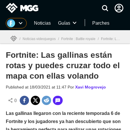
MGG
Noticias
Guías
Parches
/
Noticias videojuegos
/
Fortnite : Battle royale
/
Fortnite: Las gallinas están rotas y puedes cruzar todo el mapa con ellas volando
Fortnite: Las gallinas están
MGG

rotas y puedes cruzar todo el
mapa con ellas volando
Published at
18/03/2021 at 11:47
Por
Xavi Mogrovejo
0
Las gallinas llegaron con la reciente temporada 6 de
Fortnite y los jugadores ya han descubierto que son
la herramienta perfecta para realizar unas rotaciones