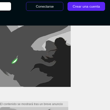
Conectarse
Crear una cuenta
/
Cambios en los objetos - TFT Parche 11.6: Todos los