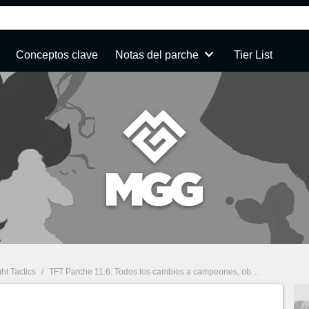
Conceptos clave
Notas del parche
Tier List
ht Tactics
/
TFT Parche 11.6: Todos los cambios a campeones, objetos y sinergias de la última actualización