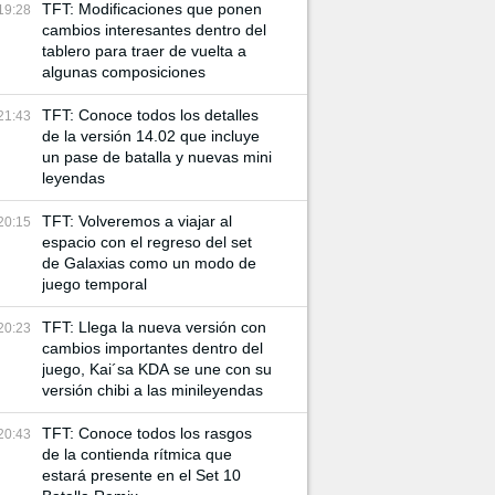
TFT: Modificaciones que ponen
19:28
cambios interesantes dentro del
tablero para traer de vuelta a
algunas composiciones
TFT: Conoce todos los detalles
21:43
de la versión 14.02 que incluye
un pase de batalla y nuevas mini
leyendas
TFT: Volveremos a viajar al
20:15
espacio con el regreso del set
de Galaxias como un modo de
juego temporal
TFT: Llega la nueva versión con
20:23
cambios importantes dentro del
juego, Kai´sa KDA se une con su
versión chibi a las minileyendas
TFT: Conoce todos los rasgos
20:43
de la contienda rítmica que
estará presente en el Set 10