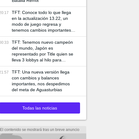
Batalla Remix
TFT: Conoce todo lo que llega
20:17
en la actualización 13.22, un
modo de juego regresa y
tenemos cambios importantes
dentro de los tableros
TFT: Tenemos nuevo campeón
00:33
del mundo, Japón es
representado por Title quien se
lleva 3 lobbys al hilo para
coronarse con el título del mejor
estratega
TFT: Una nueva versión llega
21:57
con cambios y balances
importantes, nos despedimos
del meta de Aguasturbias
Todas las noticias