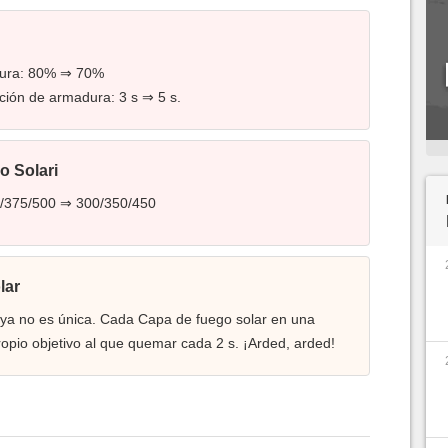
dura: 80% ⇒ 70%
ción de armadura: 3 s ⇒ 5 s.
o Solari
0/375/500 ⇒ 300/350/450
lar
 ya no es única. Cada Capa de fuego solar en una
opio objetivo al que quemar cada 2 s. ¡Arded, arded!