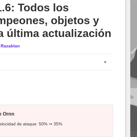
.6: Todos los
mpeones, objetos y
a última actualización
r
Razablan
de Ornn
 velocidad de ataque: 50% ⇒ 35%