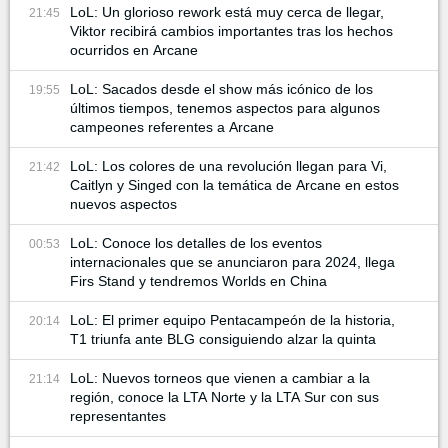
LoL: Un glorioso rework está muy cerca de llegar,
21:45
Viktor recibirá cambios importantes tras los hechos
ocurridos en Arcane
LoL: Sacados desde el show más icónico de los
19:55
últimos tiempos, tenemos aspectos para algunos
campeones referentes a Arcane
LoL: Los colores de una revolución llegan para Vi,
21:42
Caitlyn y Singed con la temática de Arcane en estos
nuevos aspectos
LoL: Conoce los detalles de los eventos
00:53
internacionales que se anunciaron para 2024, llega
Firs Stand y tendremos Worlds en China
LoL: El primer equipo Pentacampeón de la historia,
20:14
T1 triunfa ante BLG consiguiendo alzar la quinta
LoL: Nuevos torneos que vienen a cambiar a la
21:14
región, conoce la LTA Norte y la LTA Sur con sus
representantes