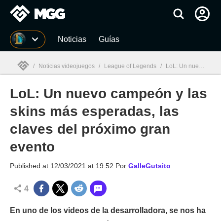
MGG
Noticias
Guías
/
Noticias videojuegos
/
League of Legends
/
LoL: Un nuevo campeón y las skins más esperadas, las claves del próximo gran evento
LoL: Un nuevo campeón y las
MGG

skins más esperadas, las
claves del próximo gran
evento
Published at
12/03/2021 at 19:52
Por
GalleGutsito
4
En uno de los videos de la desarrolladora, se nos ha