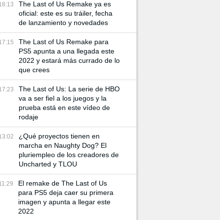
The Last of Us Remake ya es
18:13
oficial: este es su tráiler, fecha
de lanzamiento y novedades
The Last of Us Remake para
17:15
PS5 apunta a una llegada este
2022 y estará más currado de lo
que crees
The Last of Us: La serie de HBO
17:23
va a ser fiel a los juegos y la
prueba está en este vídeo de
rodaje
¿Qué proyectos tienen en
13:02
marcha en Naughty Dog? El
pluriempleo de los creadores de
Uncharted y TLOU
El remake de The Last of Us
11:29
para PS5 deja caer su primera
imagen y apunta a llegar este
2022