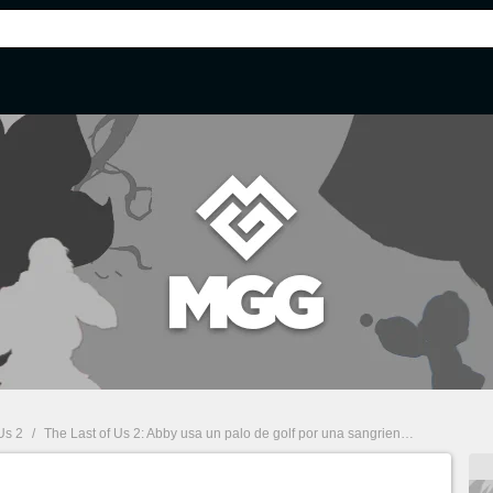
Us 2
/
The Last of Us 2: Abby usa un palo de golf por una sangrienta anécdota de Druckmann