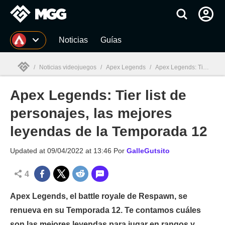
MGG
Noticias
Guías
/
Noticias videojuegos
/
Apex Legends
/
Apex Legends: Tier list de personajes, las mejores leyendas de la Temporada 12
Apex Legends: Tier list de
MGG

personajes, las mejores
leyendas de la Temporada 12
Updated at
09/04/2022 at 13:46
Por
GalleGutsito
4
Apex Legends, el battle royale de Respawn, se
renueva en su Temporada 12. Te contamos cuáles
son las mejores leyendas para jugar en rangos y