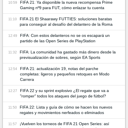
FIFA 21: Ya disponible la nueva recompensa Prime
10:59
Gaming nº9 para FUT, cómo enlazar tu cuenta
FIFA 21 El Shaarawy FUTTIES: soluciones baratas
11:10
para conseguir al desafío del delantero de la Roma
FIFA: Con estos delanteros no se os escapará un
12:49
partido de las Open Series de PlayStation
FIFA: La comunidad ha gastado más dinero desde la
11:32
previsualización de sobres, según EA Sports
FIFA 21: actualización 19, notas del parche
12:54
completas: ligeros y pequeños retoques en Modo
Carrera
FIFA 22 y su sprint explosivo ¿El regate que va a
12:27
"romper" todos los ataques del juego de fútbol?
FIFA 22: Lista y guía de cómo se hacen los nuevos
11:50
regates y movimientos nerfeados o eliminados
¡Vuelven los torneos de FIFA 21 Open Series: así
11:57