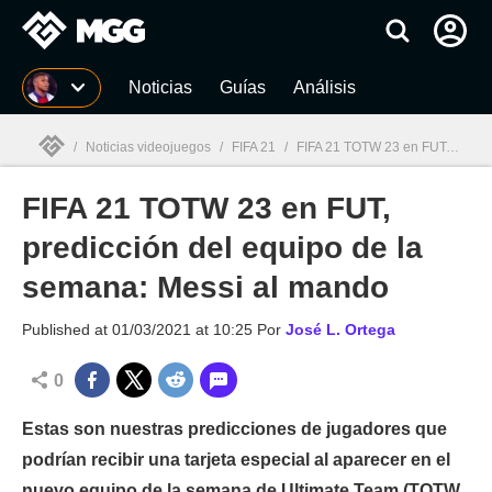
MGG
Noticias
Guías
Análisis
/
Noticias videojuegos
/
FIFA 21
/
FIFA 21 TOTW 23 en FUT, predicción del equipo de la semana: Messi al mando
FIFA 21 TOTW 23 en FUT,
MGG

predicción del equipo de la
semana: Messi al mando
Published at
01/03/2021 at 10:25
Por
José L. Ortega
0
Estas son nuestras predicciones de jugadores que
podrían recibir una tarjeta especial al aparecer en el
nuevo equipo de la semana de Ultimate Team (TOTW