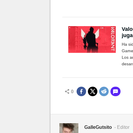
Valo
juga
age
Ha si
Games 
Los a
desar
en se
0
GalleGutsito
- Editor