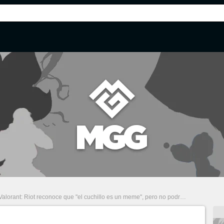
Valorant: Riot reconoce que "el cuchillo es un meme", pero no podrá arreglarlo próximamente