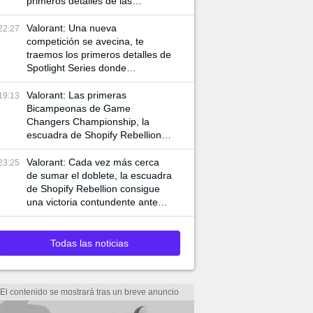
primeros detalles de las
siguientes competencias
internacionales de VCT
Valorant: Una nueva
22:27
competición se avecina, te
traemos los primeros detalles de
Spotlight Series donde
jugadores de VCT y Game
Changers participan
Valorant: Las primeras
19:13
Bicampeonas de Game
Changers Championship, la
escuadra de Shopify Rebellion
consigue llevarse la final 3-0
ante MIBR para alzar la copa
Valorant: Cada vez más cerca
23:25
de sumar el doblete, la escuadra
de Shopify Rebellion consigue
una victoria contundente ante
G2 para asegurar el pase a la
final
Todas las noticias