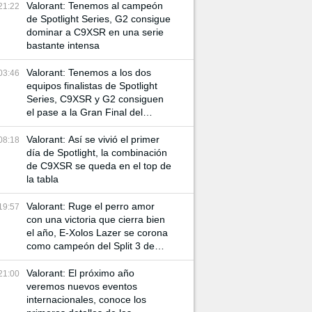
Valorant: Tenemos al campeón
21:22
de Spotlight Series, G2 consigue
dominar a C9XSR en una serie
bastante intensa
Valorant: Tenemos a los dos
03:46
equipos finalistas de Spotlight
Series, C9XSR y G2 consiguen
el pase a la Gran Final del
torneo
Valorant: Así se vivió el primer
08:18
día de Spotlight, la combinación
de C9XSR se queda en el top de
la tabla
Valorant: Ruge el perro amor
19:57
con una victoria que cierra bien
el año, E-Xolos Lazer se corona
como campeón del Split 3 de
VCL Norte
Valorant: El próximo año
21:00
veremos nuevos eventos
internacionales, conoce los