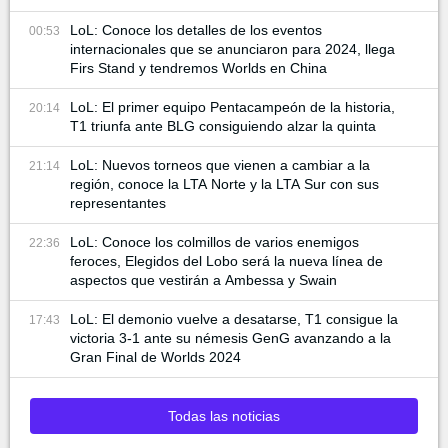
LoL: Conoce los detalles de los eventos
00:53
internacionales que se anunciaron para 2024, llega
Firs Stand y tendremos Worlds en China
LoL: El primer equipo Pentacampeón de la historia,
20:14
T1 triunfa ante BLG consiguiendo alzar la quinta
LoL: Nuevos torneos que vienen a cambiar a la
21:14
región, conoce la LTA Norte y la LTA Sur con sus
representantes
LoL: Conoce los colmillos de varios enemigos
22:36
feroces, Elegidos del Lobo será la nueva línea de
aspectos que vestirán a Ambessa y Swain
LoL: El demonio vuelve a desatarse, T1 consigue la
17:43
victoria 3-1 ante su némesis GenG avanzando a la
Gran Final de Worlds 2024
Todas las noticias