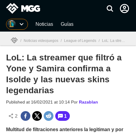
MGG
Noticias
Guías
/
Noticias videojuegos
/
League of Legends
/
LoL: La streamer que filtró a Yone y Samira confirma a Isolde y las nuevas skins legendarias
LoL: La streamer que filtró a
MGG

Yone y Samira confirma a
Isolde y las nuevas skins
legendarias
Published at
16/02/2021 at 10:14
Por
Razablan
2
1
Multitud de filtraciones anteriores la legitiman y por